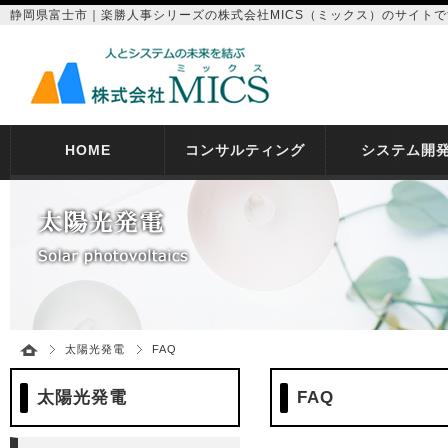
静岡県富士市｜楽勝人事シリーズの株式会社MICS（ミックス）のサイトで
HOME
コンサルティング
システム開
太陽光発電
FAQ
太陽光発電
FAQ