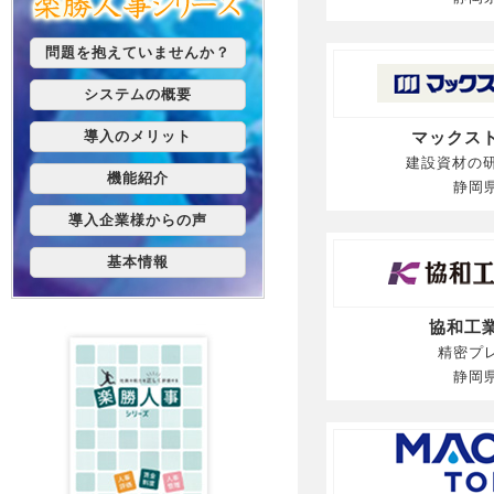
マックス
建設資材の研
静岡
協和工
精密プ
静岡